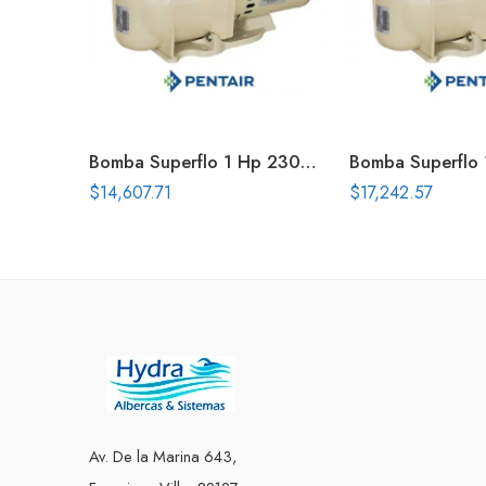
Bomba Superflo 1 Hp 230V Con Tuercas Union
$
14,607.71
$
17,242.57
Av. De la Marina 643,