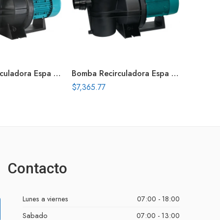
Bomba Recirculadora Espa Silen S 2 Hp 3X230 V
Bomba Recirculadora Espa Silen S 1.5 Hp 115 230 V
$
7,365.77
$
14,607.
Contacto
Lunes a viernes
07:00 - 18:00
Sabado
07:00 - 13:00