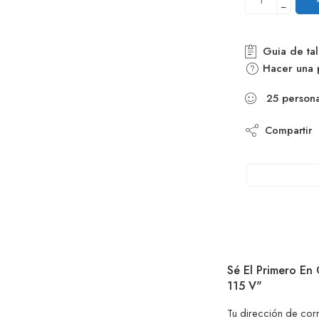
−
Guia de tal
Hacer una 
25
person
Compartir
Sé El Primero En
115 V"
Tu dirección de cor