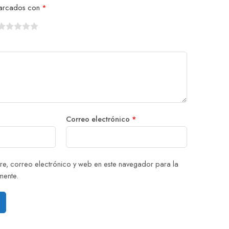
 marcados con
*
1
2
3
4
5
Correo electrónico
*
e, correo electrónico y web en este navegador para la
mente.