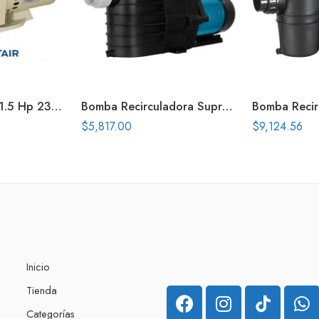
Bomba Superflo 1.5 Hp 230V Con Tuercas Union
Bomba Recirculadora Supra 1.5 Hp 230V
$
5,817.00
$
9,124.56
Inicio
Tienda
Categorías