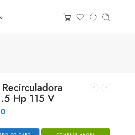
to
Recirculadora
 1.5 Hp 115 V
00
ADD TO CART
COMPRAR AHORA