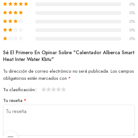
0%
0%
0%
0%
0%
Sé El Primero En Opinar Sobre "Calentador Alberca Smart
Heat Inter Water Kbtu"
Tu dirección de correo electrónico no será publicada.
Los campos
obligatorios están marcados con
*
Tu clasificación
1
2
3
4
5
Tu reseña
*