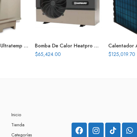
Bomba De Calor Ultratemp 125000 Btu 11X 240V
Bomba De Calor Heatpro Hayward 45000 Btu 1F 240V
$
65,424.00
$
125,019.70
Inicio
Tienda
Categorías