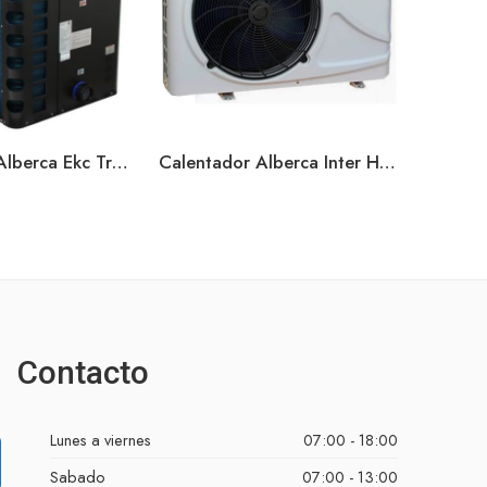
Calentador Alberca Ekc True Inverter 110 Kbtus Solo Calor
Calentador Alberca Inter Heat Sencilla
$
124,50
Contacto
Lunes a viernes
07:00 - 18:00
Sabado
07:00 - 13:00