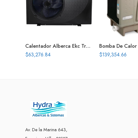
Calentador Alberca Ekc True Inverter 65 Kbtus Solo Calor
$
63,276.84
$
139,354.66
Av. De la Marina 643,