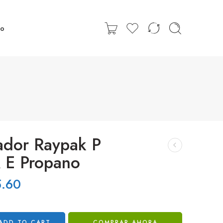
to
ador Raypak P
 E Propano
5.60
ADD TO CART
COMPRAR AHORA