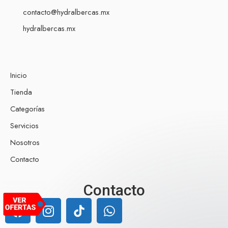
contacto@hydralbercas.mx
hydralbercas.mx
Inicio
Tienda
Categorías
Servicios
Nosotros
Contacto
Nuestro equipo de atención al cliente
Contacto
está aquí para responder a sus
preguntas. ¡Pregúntenos cualquier
cosa!