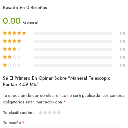
Basado En 0 Reseñas
0.00
General
0%
0%
0%
0%
0%
Sé El Primero En Opinar Sobre "Maneral Telescopio
Pentair 4.59 Mts"
Tu dirección de correo electrónico no será publicada.
Los campos
obligatorios están marcados con
*
Tu clasificación
1
2
3
4
5
Tu reseña
*