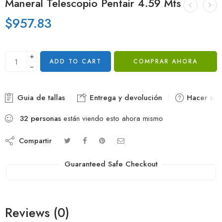
Maneral Telescopio Pentair 4.59 Mts
$
957.83
+
ADD TO CART
COMPRAR AHORA
−
Guia de tallas
Entrega y devolución
Hacer una
32
personas
están viendo esto ahora mismo
Compartir
Guaranteed Safe Checkout
Reviews (0)