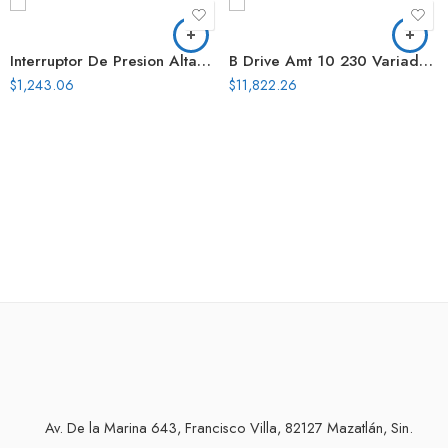
Interruptor De Presion Altamira Para Trabajo Pesado Kpi36 Rango 116 405 Psi
B Drive Amt 10 230 Variador De Frecuencia Enfriado Por Aire 10Amp. X
$
1,243.06
$
11,822.26
Av. De la Marina 643, Francisco Villa, 82127 Mazatlán, Sin.