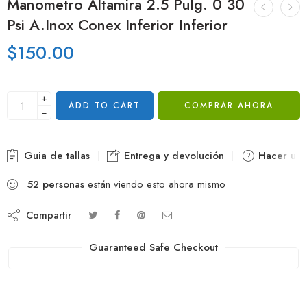
Manometro Altamira 2.5 Pulg. 0 30
Psi A.Inox Conex Inferior Inferior
$
150.00
+
ADD TO CART
COMPRAR AHORA
−
Guia de tallas
Entrega y devolución
Hacer una
52
personas
están viendo esto ahora mismo
Compartir
Guaranteed Safe Checkout