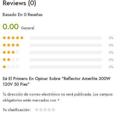
Reviews (0)
Basado En 0 Reseñas
0.00
General
0%
0%
0%
0%
0%
Sé El Primero En Opinar Sobre "Reflector Amerlite 300W
120V 50 Pies"
Tu dirección de correo electrónico no será publicada.
Los campos
obligatorios están marcados con
*
Tu clasificación
1
2
3
4
5