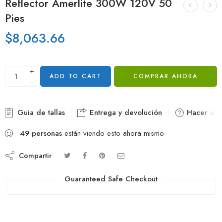
Reflector Amerlite 300W 120V 50
Pies
$
8,063.66
+
ADD TO CART
COMPRAR AHORA
−
Guia de tallas
Entrega y devolución
Hacer una
49
personas
están viendo esto ahora mismo
Compartir
Guaranteed Safe Checkout