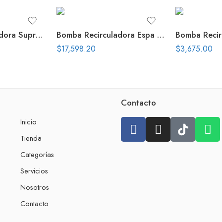
Bomba Recirculadora Supra 3 Hp 3 230V
Bomba Recirculadora Espa Silen Plus 1 Hp
$
17,598.20
$
3,675.00
Contacto
Inicio
Tienda
Categorías
Servicios
Nosotros
Contacto