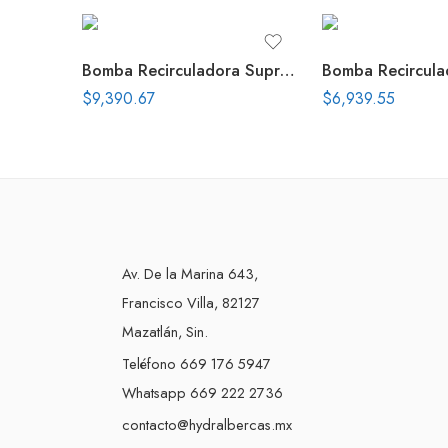
Bomba Recirculadora Supra 5.5 Hp 230V
$
9,390.67
$
6,939.55
Av. De la Marina 643,
Francisco Villa, 82127
Mazatlán, Sin.
Teléfono 669 176 5947
Whatsapp 669 222 2736
contacto@hydralbercas.mx