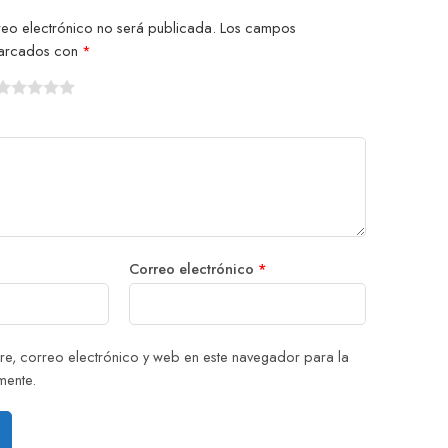
reo electrónico no será publicada.
Los campos
 marcados con
*
1
2
3
4
5
Correo electrónico
*
e, correo electrónico y web en este navegador para la
mente.