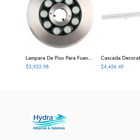
Lampara De Piso Para Fuentesled Multicolor Serie Flusso 9W 165P Vca
$
3,953.98
$
4,456.49