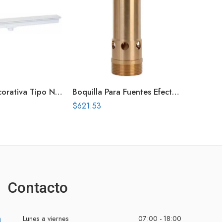
Cascada Decorativa Tipo Natural 36 Pulg Conex Inf
Boquilla Para Fuentes Efecto Volcan 1.5 Pulg Nosis
$
621.53
$
4,125.
Contacto
Lunes a viernes
07:00 - 18:00