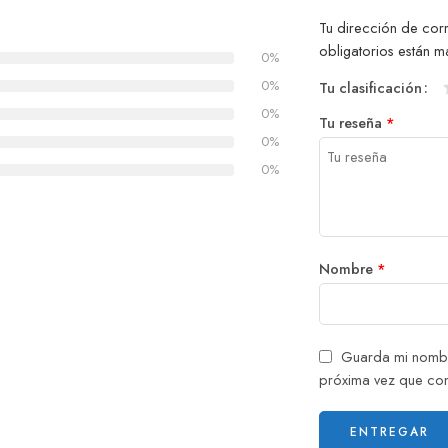
Tu dirección de cor
obligatorios están
0%
0%
Tu clasificación
0%
Tu reseña
*
0%
0%
Nombre
*
Guarda mi nombr
próxima vez que co