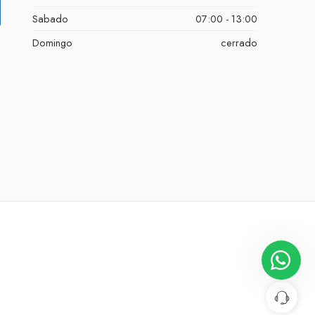
Sabado
07:00 - 13:00
Domingo
cerrado
Nuestro equipo de atención al cliente
está aquí para responder a sus
preguntas. ¡Pregúntenos cualquier
cosa!
👋 Hola, ¿en qué puedo ayudar?