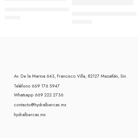
Boquilla Para Fuentes Flor De Lotol .75 Pulg Acero Nosis
Cascada Decorativa Led Tipo 
$
952.13
$
6,651.67
Av. De la Marina 643, Francisco Villa, 82127 Mazatlán, Sin.
Teléfono 669 176 5947
Whatsapp 669 222 2736
contacto@hydralbercas.mx
hydralbercas.mx