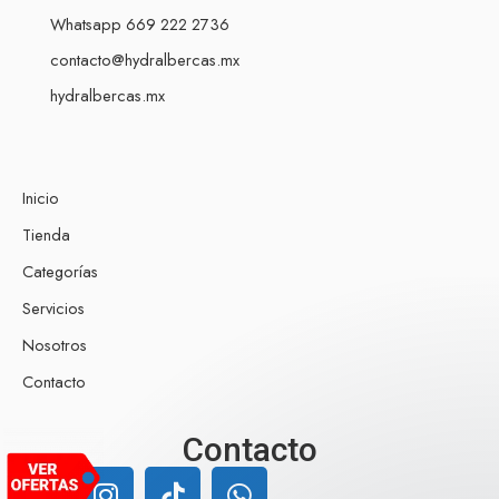
Whatsapp 669 222 2736
contacto@hydralbercas.mx
hydralbercas.mx
Inicio
Tienda
Categorías
Servicios
Nosotros
Contacto
Nuestro equipo de atención al cliente
Contacto
está aquí para responder a sus
preguntas. ¡Pregúntenos cualquier