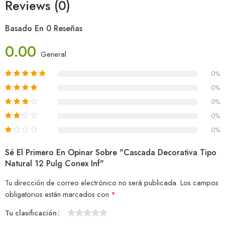
Reviews (0)
Basado En 0 Reseñas
0.00
General
0%
0%
0%
0%
0%
Sé El Primero En Opinar Sobre "Cascada Decorativa Tipo
Natural 12 Pulg Conex Inf"
Tu dirección de correo electrónico no será publicada.
Los campos
obligatorios están marcados con
*
Tu clasificación
1
2
3
4
5