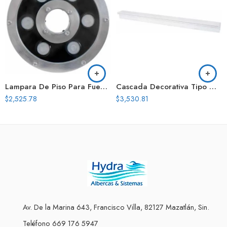
Lampara De Piso Para Fuentesled Multicolor Serie Flusso 18W 160N Vca
Cascada Decorativa Tipo Natural 36 Pulg Conex Tras
$
2,525.78
$
3,530.81
Av. De la Marina 643, Francisco Villa, 82127 Mazatlán, Sin.
Teléfono 669 176 5947