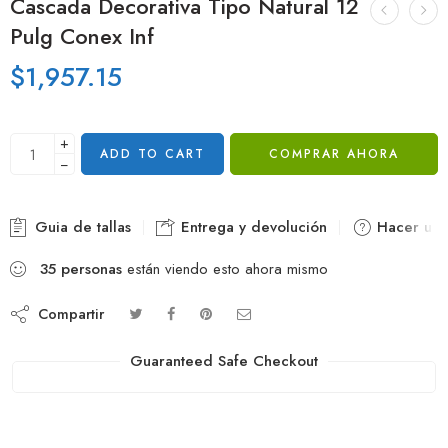
Cascada Decorativa Tipo Natural 12
Pulg Conex Inf
$
1,957.15
+
ADD TO CART
COMPRAR AHORA
−
Guia de tallas
Entrega y devolución
Hacer una
35
personas
están viendo esto ahora mismo
Compartir
Guaranteed Safe Checkout