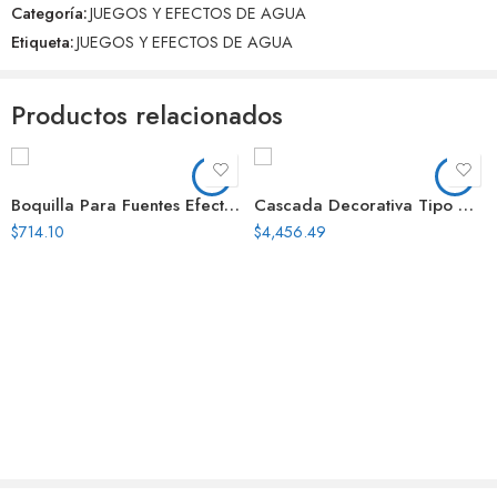
Categoría:
JUEGOS Y EFECTOS DE AGUA
Aún no hay reseñas.
Etiqueta:
JUEGOS Y EFECTOS DE AGUA
Productos relacionados
Boquilla Para Fuentes Efecto Volcan 1 Pulg Acero Nosis
Cascada Decorativa Tipo Natural 48 Pulg Conex Inf
$
714.10
$
4,456.49