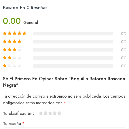
Basado En 0 Reseñas
0.00
General
0%
0%
0%
0%
0%
Sé El Primero En Opinar Sobre "Boquilla Retorno Roscada
Negra"
Tu dirección de correo electrónico no será publicada.
Los campos
obligatorios están marcados con
*
Tu clasificación
1
2
3
4
5
Tu reseña
*