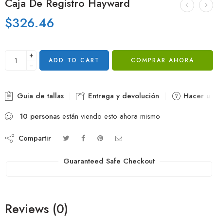
Caja De Registro Hayward
$
326.46
+
ADD TO CART
COMPRAR AHORA
−
Guia de tallas
Entrega y devolución
Hacer una
10
personas
están viendo esto ahora mismo
Compartir
Guaranteed Safe Checkout
Reviews (0)