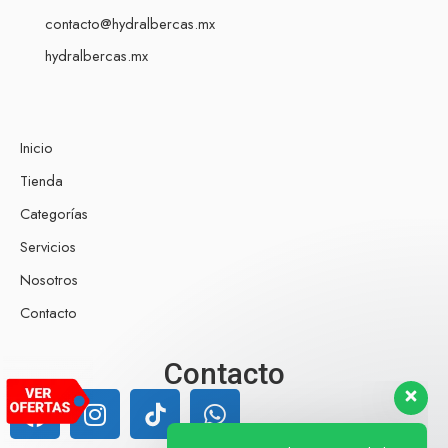
contacto@hydralbercas.mx
hydralbercas.mx
Inicio
Tienda
Categorías
Servicios
Nosotros
Contacto
Nuestro equipo de atención al cliente
Contacto
está aquí para responder a sus
preguntas. ¡Pregúntenos cualquier
cosa!