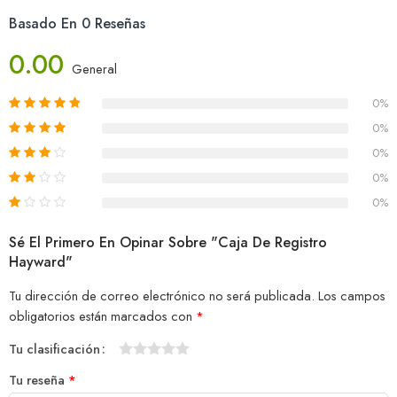
Basado En 0 Reseñas
0.00
General
0%
0%
0%
0%
0%
Sé El Primero En Opinar Sobre "Caja De Registro
Hayward"
Tu dirección de correo electrónico no será publicada.
Los campos
obligatorios están marcados con
*
Tu clasificación
1
2
3
4
5
Tu reseña
*