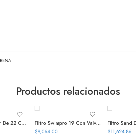
ARENA
Productos relacionados
Filtro Sand Dollar De 22 Con Val Top
Filtro Swimpro 19 Con Valvula Top 1.5 Pulg
$
9,064.00
$
11,624.86