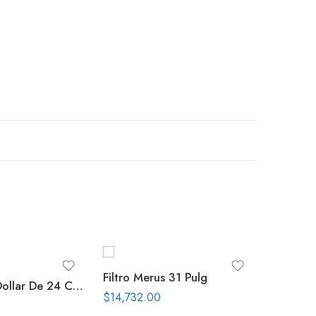
Filtro Merus 31 Pulg
Filtro Sand Dollar De 24 Con Val Top
$
14,732.00