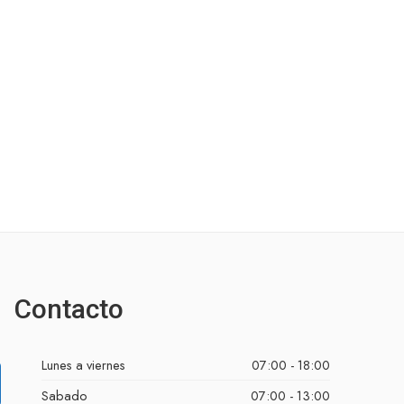
Filtro M
$
6,636.
Contacto
Lunes a viernes
07:00 - 18:00
Sabado
07:00 - 13:00