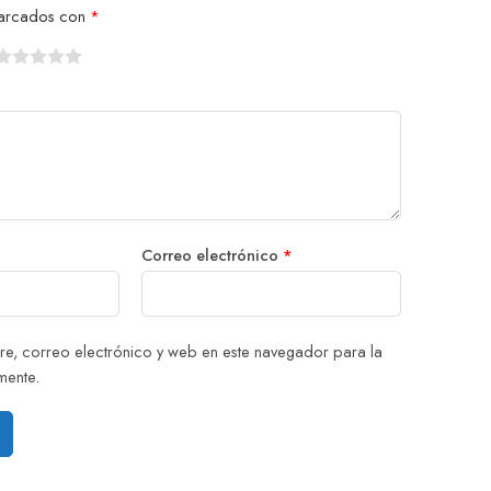
 marcados con
*
1
2
3
4
5
Correo electrónico
*
e, correo electrónico y web en este navegador para la
mente.