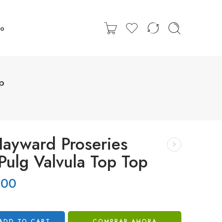
to
p
 Hayward Proseries
Pulg Valvula Top Top
.00
ADD TO CART
COMPRAR AHORA