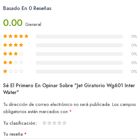
Basado En 0 Reseñas
0.00
General
0%
0%
0%
0%
0%
Sé El Primero En Opinar Sobre "Jet Giratorio Wg601 Inter
Water"
Tu dirección de correo electrónico no será publicada.
Los campos
obligatorios están marcados con
*
Tu clasificación
1
2
3
4
5
Tu reseña
*