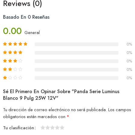
Reviews (0)
Basado En 0 Reseñas
0.00
General
0%
0%
0%
0%
0%
Sé El Primero En Opinar Sobre "Panda Serie Luminus
Blanco 9 Pulg 25W 12V"
Tu dirección de correo electrónico no será publicada.
Los campos
obligatorios están marcados con
*
Tu clasificación
1
2
3
4
5