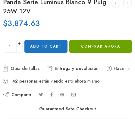
Panda Serie Luminus Blanco 9 Pulg
25W 12V
$
3,874.63
+
ADD TO CART
COMPRAR AHORA
−
Guia de tallas
Entrega y devolución
Hacer una
42
personas
están viendo esto ahora mismo
Compartir
Guaranteed Safe Checkout