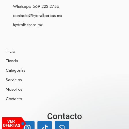
Whatsapp 669 222 2736
contacto@hydralbercas.mx
hydralbercas.mx
Inicio
Tienda
Categorías
Servicios
Nosotros
Contacto
Nuestro equipo de atención al cliente
Contacto
está aquí para responder a sus
preguntas. ¡Pregúntenos cualquier